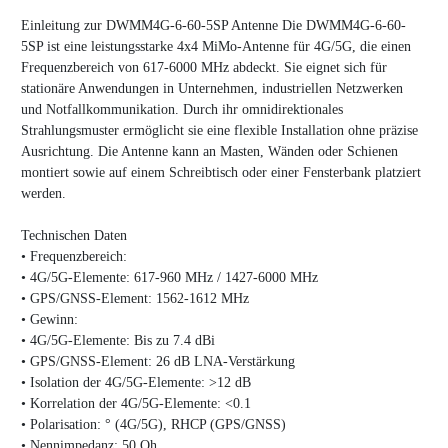
Einleitung zur DWMM4G-6-60-5SP Antenne Die DWMM4G-6-60-
5SP ist eine leistungsstarke 4x4 MiMo-Antenne für 4G/5G, die einen
Frequenzbereich von 617-6000 MHz abdeckt. Sie eignet sich für
stationäre Anwendungen in Unternehmen, industriellen Netzwerken
und Notfallkommunikation. Durch ihr omnidirektionales
Strahlungsmuster ermöglicht sie eine flexible Installation ohne präzise
Ausrichtung. Die Antenne kann an Masten, Wänden oder Schienen
montiert sowie auf einem Schreibtisch oder einer Fensterbank platziert
werden.
Technischen Daten
•
Frequenzbereich:
•
4G/5G-Elemente: 617-960 MHz / 1427-6000 MHz
•
GPS/GNSS-Element: 1562-1612 MHz
•
Gewinn:
•
4G/5G-Elemente: Bis zu 7.4 dBi
•
GPS/GNSS-Element: 26 dB LNA-Verstärkung
•
Isolation der 4G/5G-Elemente: >12 dB
•
Korrelation der 4G/5G-Elemente: <0.1
•
Polarisation: ° (4G/5G), RHCP (GPS/GNSS)
•
Nennimpedanz: 50 Oh