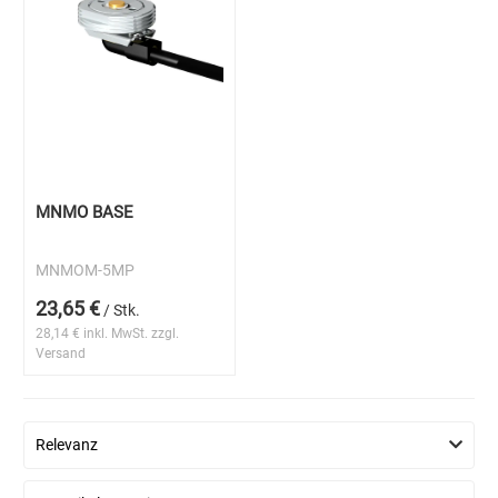
MNMO BASE
MNMOM-5MP
23,65 €
/ Stk.
28,14 € inkl. MwSt. zzgl.
Versand