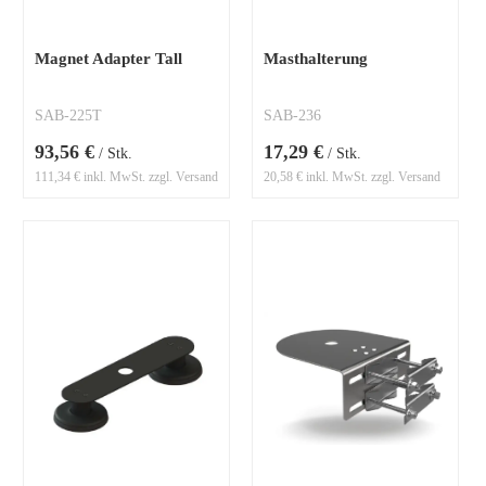
Magnet Adapter Tall
Masthalterung
SAB-225T
SAB-236
93,56 €
17,29 €
/ Stk.
/ Stk.
111,34 € inkl. MwSt. zzgl. Versand
20,58 € inkl. MwSt. zzgl. Versand