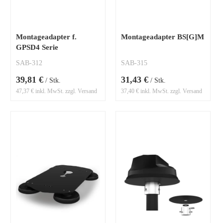
Montageadapter f.
Montageadapter BS[G]M
GPSD4 Serie
SAB-312
SAB-315
39,81 €
31,43 €
/ Stk.
/ Stk.
47,37 € inkl. MwSt. zzgl. Versand
37,40 € inkl. MwSt. zzgl. Versand