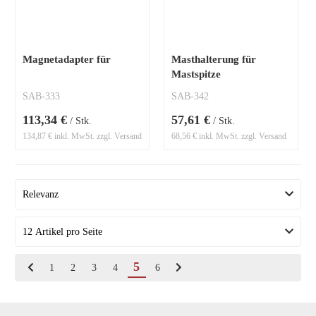
Magnetadapter für
Masthalterung für
Mastspitze
SAB-333
SAB-342
113,34 €
57,61 €
/ Stk.
/ Stk.
134,87 € inkl. MwSt. zzgl. Versand
68,56 € inkl. MwSt. zzgl. Versand
5
1
2
3
4
6