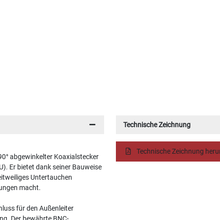
Technische Zeichnung
Technische Zeichnung heru
90° abgewinkelter Koaxialstecker
). Er bietet dank seiner Bauweise
eitweiliges Untertauchen
bungen macht.
luss für den Außenleiter
dung. Der bewährte BNC-