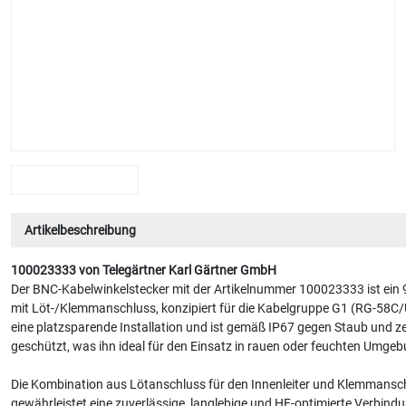
Artikelbeschreibung
100023333 von Telegärtner Karl Gärtner GmbH
Der BNC-Kabelwinkelstecker mit der Artikelnummer 100023333 ist ein 
mit Löt-/Klemmanschluss, konzipiert für die Kabelgruppe G1 (RG-58C/U
eine platzsparende Installation und ist gemäß IP67 gegen Staub und z
geschützt, was ihn ideal für den Einsatz in rauen oder feuchten Umge
Die Kombination aus Lötanschluss für den Innenleiter und Klemmansch
gewährleistet eine zuverlässige, langlebige und HF-optimierte Verbin