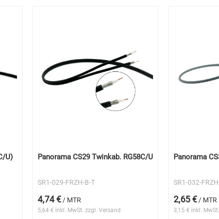
C/U)
Panorama CS29 Twinkab. RG58C/U
Panorama CS3
SR1-029-FRZH-B-T
SR1-032-FRZH
4,74 €
2,65 €
/ MTR
/ MTR
5,64 € inkl. MwSt. zzgl. Versand
3,15 € inkl. MwSt