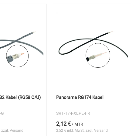
2 Kabel (RG58 C/U)
Panorama RG174 Kabel
-G
SR1-174-XLPE-FR
2,12 €
/ MTR
. zzgl. Versand
2,52 € inkl. MwSt. zzgl. Versand