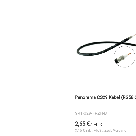
Panorama CS29 Kabel (RG58 
SR1-029-FRZH-B
2,65 €
/ MTR
3,15 € inkl. MwSt. zzgl. Versand