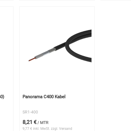
0)
Panorama C400 Kabel
SR1-400
8,21 €
/ MTR
9,77 € inkl. MwSt. zzgl. Versand