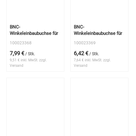
BNC-
BNC-
Winkeleinbaubuchse für
Winkeleinbaubuchse für
100023368
100023369
7,99 €
6,42 €
/ Stk.
/ Stk.
9,51 € inkl. MwSt. zzgl.
7,64 € inkl. MwSt. zzgl.
Versand
Versand