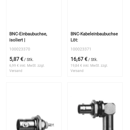
BNC-Einbaubuchse,
BNC-Kabeleinbaubuchse
isoliert |
Löt:
100023370
100023371
5,87 €
16,67 €
/ Stk.
/ Stk.
6,99 € inkl. MwSt. zzgl.
19,84 € inkl. MwSt. zzgl.
Versand
Versand