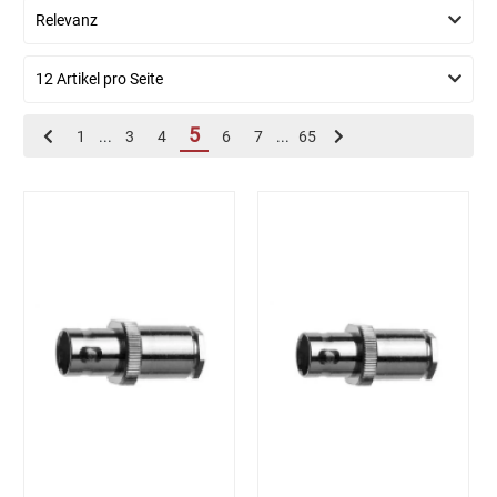
5
1
...
3
4
6
7
...
65