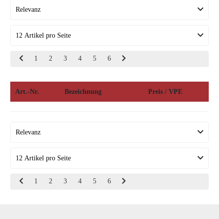
1
2
3
4
5
6
Art.-Nr.
Bezeichnung
Preis / VPE
1
2
3
4
5
6