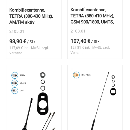
Kombiflexantenne,
Kombiflexantenne,
TETRA (380-410 MHz),
TETRA (380-430 MHz),
GSM 900/1800, UMTS,
AM/FM aktiv
2108.01
2105.01
107,40 €
98,90 €
/ Stk.
/ Stk.
127,81 € inkl. MwSt. zzgl.
117,69 € inkl. MwSt. zzgl.
Versand
Versand