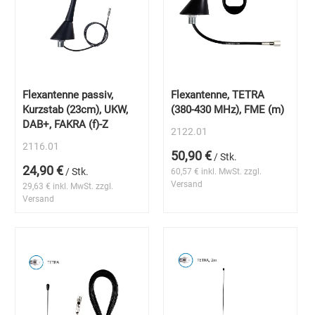
Flexantenne passiv,
Flexantenne, TETRA
Kurzstab (23cm), UKW,
(380-430 MHz), FME (m)
DAB+, FAKRA (f)-Z
2122.01
2116.01
50,90 €
/ Stk.
24,90 €
/ Stk.
60,57 € inkl. MwSt. zzgl.
Versand
29,63 € inkl. MwSt. zzgl.
Versand