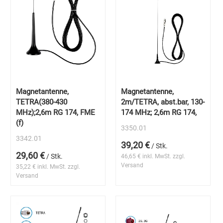
Magnetantenne,
Magnetantenne,
TETRA(380-430
2m/TETRA, abst.bar, 130-
MHz);2,6m RG 174, FME
174 MHz; 2,6m RG 174,
(f)
3350.01
3342.01
39,20 €
/ Stk.
29,60 €
/ Stk.
46,65 € inkl. MwSt. zzgl.
Versand
35,22 € inkl. MwSt. zzgl.
Versand