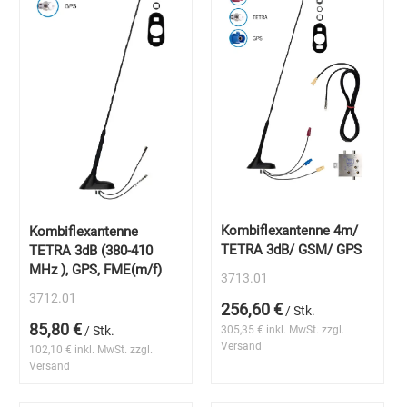
Kombiflexantenne 4m/
Kombiflexantenne
TETRA 3dB/ GSM/ GPS
TETRA 3dB (380-410
MHz ), GPS, FME(m/f)
3713.01
3712.01
256,60 €
/ Stk.
85,80 €
305,35 € inkl. MwSt. zzgl.
/ Stk.
Versand
102,10 € inkl. MwSt. zzgl.
Versand