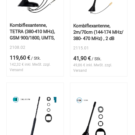
Kombiflexantenne,
Kombiflexantenne,
TETRA (380-410 MHz),
2m/70cm (144-174 MHz/
GSM 900/1800, UMTS,
380- 470 MHz) , 2 dB
2108.02
2115.01
119,60 €
41,90 €
/ Stk.
/ Stk.
142,32 € inkl. MwSt. zzgl.
49,86 € inkl. MwSt. zzgl.
Versand
Versand