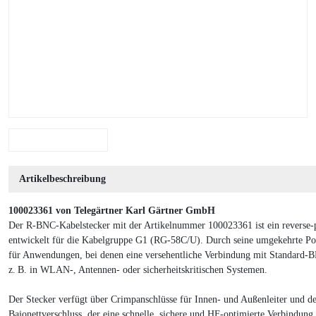
Artikelbeschreibung
100023361 von Telegärtner Karl Gärtner GmbH
Der R-BNC-Kabelstecker mit der Artikelnummer 100023361 ist ein reverse-p
entwickelt für die Kabelgruppe G1 (RG-58C/U). Durch seine umgekehrte Pola
für Anwendungen, bei denen eine versehentliche Verbindung mit Standard-B
z. B. in WLAN-, Antennen- oder sicherheitskritischen Systemen.
Der Stecker verfügt über Crimpanschlüsse für Innen- und Außenleiter und 
Bajonettverschluss, der eine schnelle, sichere und HF-optimierte Verbindung 