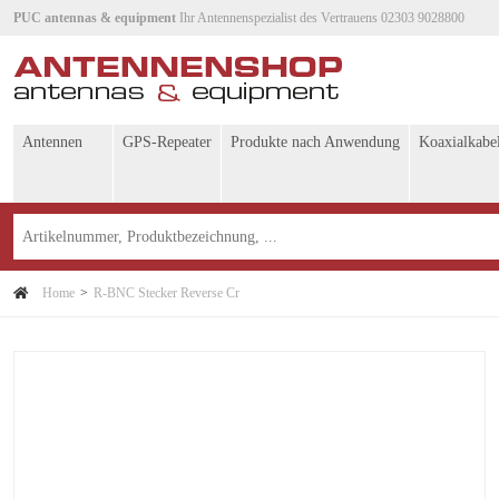
PUC antennas & equipment
Ihr Antennenspezialist des Vertrauens 02303 9028800
Antennen
GPS-Repeater
Produkte nach Anwendung
Koaxialkabe
Home
R-BNC Stecker Reverse Cr